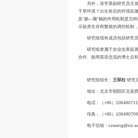
另外，张学英副研究员主
干旱环境？出生前后的环境应
及“肠—脑”轴的作用机制是怎
示鼠类生存和繁殖的调控机制
研究组现有成员包括研究员
研究组隶属于农业虫害鼠
合作、能用英语交流的博士后
研究组组长：
王琛柱
研究
地址：北京市朝阳区北辰
电话：（+
86
）
106480711
传真：（+
86
）
106480709
电子信箱：
czwang@ioz.ac