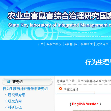
首页
│
实验室概况
│
科研队伍
│
科学研究
│
交流合作
行为生理
您现在的位置：
首页
>
科研队伍
>
研究组
>
研究组
行为生理与神经遗传学研究组
研究组介绍
研究组介绍
研究方向
(
English Version
)
科研队伍