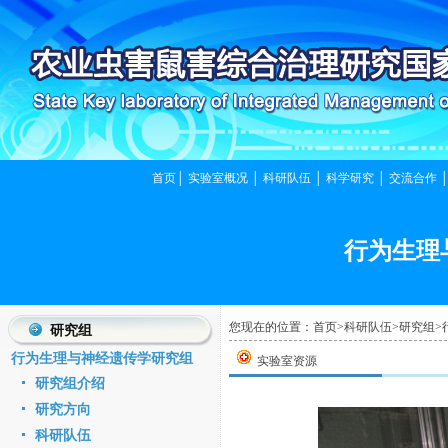
首页
│
实验室概况
│
科研队伍
│
科学研究
│
交流合作
行为生理
您现在的位置：
首页
>
科研队伍
>
研究组
>
研究组
行为生理与神经遗传学研究组
实验室资源
研究组介绍
研究方向
科研队伍